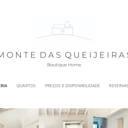
M O N T E D A S Q U E I J E I R A 
Boutique Home
ERIA
QUARTOS
PREÇOS E DISPONIBILIDADE
RESERVA